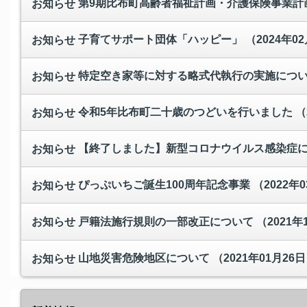
第9期比布町高齢者福祉計画・介護保険事業計
お知らせ
子育てサポート団体「ハッピー」
（2024年02
お知らせ
特定空き家等に対する略式代執行の実施につ
お知らせ
令和5年比布町二十歳のつどいを行いました
（
お知らせ
【終了しました】新型コロナウイルス感染症
お知らせ
ぴっぷいちご誕生100周年記念事業
（2022年0
お知らせ
戸籍法施行規則の一部改正について
（2021年
お知らせ
山地災害危険地区について
（2021年01月26日
お知らせ