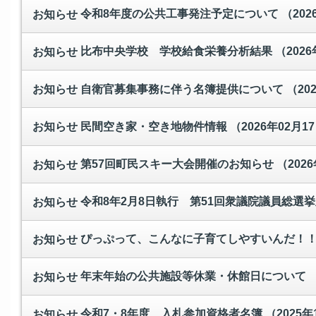
令和8年度の公共工事発注予定について
（202
お知らせ
比布中央学校 学校給食栄養分析結果
（2026
お知らせ
自衛官募集事務に伴う名簿提供について
（20
お知らせ
民間空き家・空き地物件情報
（2026年02月1
お知らせ
第57回町民スキー大会開催のお知らせ
（2026
お知らせ
令和8年2月8日執行 第51回衆議院議員総選
お知らせ
ぴっぷって、こんなに子育てしやすいんだ！
お知らせ
年末年始の公共施設等休業・休館日について
お知らせ
令和7・8年度 入札参加資格者名簿
（2025年
お知らせ