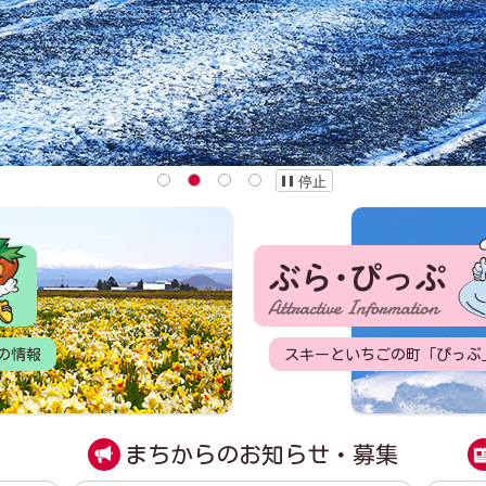
停止
1
2
3
4
ぶら・ぴっぷ
の情報
スキーといちごの町「ぴっぷ
まちからのお知らせ・募集