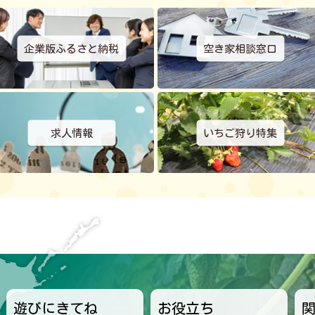
年07月01日 ）
令和8年度の比布町建設工事の指名競争入札結
果及び契約の内容
（2026年06月19日 ）
企業版ふるさと納税
空き家相談窓口
こども誰でも通園制度
（2026年06月16日 ）
児童手当
（2026年06月16日 ）
児童扶養手当
（2026年06月16日 ）
求人情報
いちご狩り特集
「第5回ぴっぷ町フォトコンテスト」開催！
（2026年06月01日 ）
エキノコックス症検査
（2026年05月29日 ）
グリーンパークぴっぷ営業時間と期間のお知
らせ
（2026年04月22日 ）
比布町過疎地域持続的発展市町村計画につい
て
（2026年04月14日 ）
比布町委託型地域おこし協力隊募集のお知ら
せ
（2026年04月07日 ）
子どもの予防接種
（2026年04月07日 ）
遊びにきてね
お役立ち