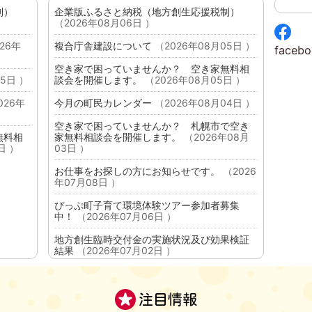
制）
企業版ふるさと納税（地方創生応援税制）
（2026年08月06日 ）
26年
複合庁舎建設について
（2026年08月05日 ）
facebo
空き家で困っていませんか？ 空き家無料相
5日 ）
談会を開催します。
（2026年08月05日 ）
026年
今月の町民カレンダー
（2026年08月04日 ）
空き家で困っていませんか？ 札幌市で空き
無料相
家無料相談会を開催します。
（2026年08月
日 ）
03日 ）
お仕事をお探しの方にお知らせです。
（2026
年07月08日 ）
ぴっぷ町子育て環境体験ツアー参加者募集
中！
（2026年07月06日 ）
地方創生臨時交付金の実施状況及び効果検証
結果
（2026年07月02日 ）
令和9年1月採用 消防職員採用試験のお知ら
せ
（2026年07月01日 ）
注目情報
令和9年度 職員採用試験のお知らせ
（2026