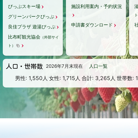
高齢者の定期予防接種について（肺炎球菌ワ
ぴっぷスキー場
施設利用案内・予約状況
クチン・帯状疱疹ワクチン）
（2026年04月
06日 ）
ト
グリーンパークぴっぷ
令和8年度の公共工事発注予定について
申請書ダウンロード
（2026年04月02日 ）
良佳プラザ 遊湯ぴっぷ
比布中央学校 学校給食栄養分析結果
（2026
比布町観光協会
（外部サイ
年03月18日 ）
ト）
自衛官募集事務に伴う名簿提供について
（2026年03月12日 ）
人口・世帯数
2026年7月末現在
人口一覧
民間空き家・空き地物件情報
（2026年02月
17日 ）
男性: 1,550人
女性: 1,715人
合計: 3,265人
世帯数: 1
比
第57回町民スキー大会開催のお知らせ
（2026年02月05日 ）
令和8年2月8日執行 第51回衆議院議員総選
挙及び第27回最高裁判所裁判官国民審査につ
いて
（2026年01月21日 ）
ぴっぷって、こんなに子育てしやすいん
だ！！
（2026年01月20日 ）
年末年始の公共施設等休業・休館日について
（2025年12月29日 ）