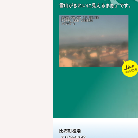
雪山がきれいに見えるまち」です。
比布町について
今の
布
比布町役場
〒078-0392