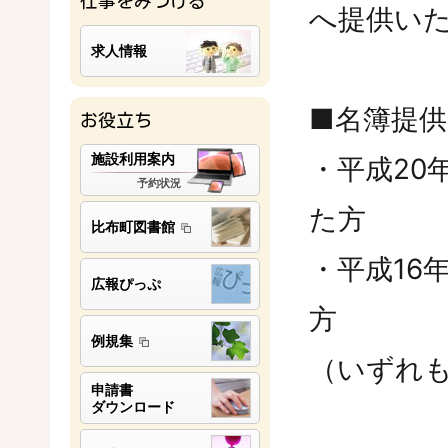
仕事をみつける
へ提供い
求人情報
■名簿提
お役立ち
施設利用案内
・平成20
予約状況
た方
比布町図書館
・平成16
広報ぴっぷ
方
例規集
（いずれ
申請書
ダウンロード