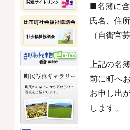
関連サイトリンク
■名簿に
氏名、住
比布町社会福祉協議会
（自衛官
社会福祉協議会
上記の名
前に町へ
お申し出
します。