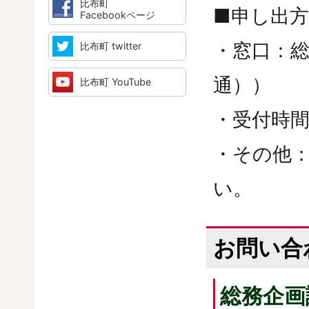
比布町
■申し出
Facebookページ
・窓口：総務
比布町 twitter
通））
比布町 YouTube
・受付時間
・その他
い。
お問い合
総務企