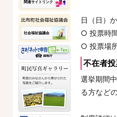
関連サイトリンク
【最高
日（日）か
比布町社会福祉協議会
○ 投票時
社会福祉協議会
○ 投票
不在者投
選挙期間
る方など