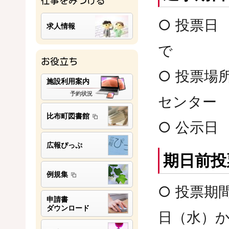
仕事をみつける
○ 投票
求人情報
で
お役立ち
○ 投票
施設利用案内
予約状況
センター
比布町図書館
○ 公示
広報ぴっぷ
期日前投
例規集
○ 投票
申請書
ダウンロード
日（水）か