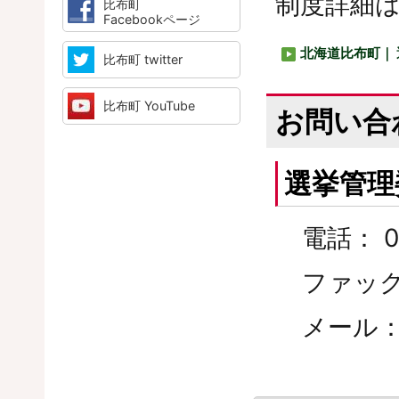
制度詳細
比布町
Facebookページ
北海道比布町｜
比布町 twitter
比布町 YouTube
お問い合
選挙管理
電話： 01
ファックス
メール