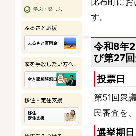
比布町にお
学ぶ・楽しむ
す。
ふるさと応援
ふるさと寄附金
令和8年
び第27
家を手放したい方へ
投票日
空き家相談窓口
第51回衆
移住・定住支援
民審査を、
移住
定住支援
選挙期日