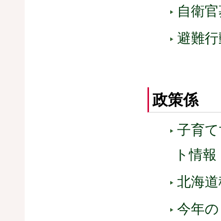
自衛官
避難行
政策係
子育て
ト情報
北海道
今年の