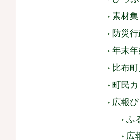
素材集
防災行
年末年
比布町
町民カ
広報ぴ
ふ
広報