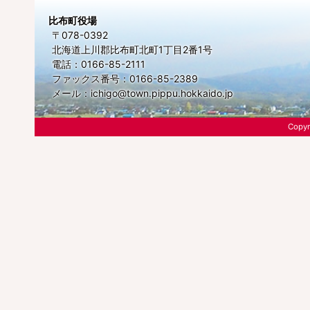
比布町役場
〒078-0392
北海道上川郡比布町北町1丁目2番1号
電話：0166-85-2111
ファックス番号：0166-85-2389
メール：
ichigo@town.pippu.hokkaido.jp
Copyr