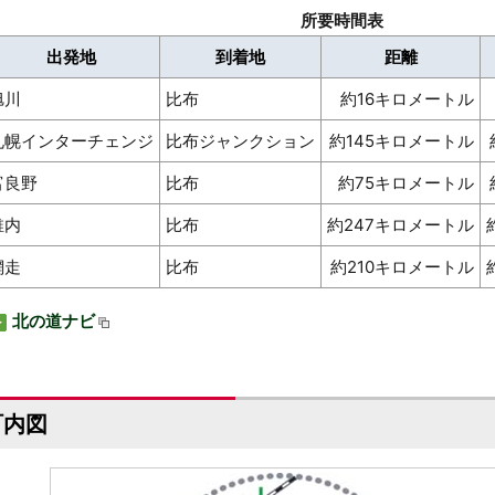
所要時間表
出発地
到着地
距離
旭川
比布
約16キロメートル
札幌インターチェンジ
比布ジャンクション
約145キロメートル
富良野
比布
約75キロメートル
稚内
比布
約247キロメートル
網走
比布
約210キロメートル
北の道ナビ
町内図