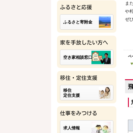
ま
ふるさと応援
や
ぜ
ふるさと寄附金
家を手放したい方へ
ペ
空き家相談窓口
移住・定住支援
移住
定住支援
仕事をみつける
求人情報