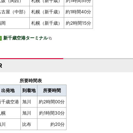
大阪（関西）
札幌（新千歳）
約1時間55分
名古屋（中部）
札幌（新千歳）
約1時間40分
福岡
札幌（新千歳）
約2時間15分
新千歳空港ターミナル
R
所要時間表
出発地
到着地
所要時間
新千歳空港
旭川
約2時間00分
札幌
旭川
約1時間30分
旭川
比布
約20分