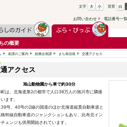
大
小
白
文字
背景
お問い合わせ
電話番号一
らしのガイド
ぶら・ぴっぷ
ちの概要
ム
各課のご案内
総務企画課
まち発信係
交通アクセス
交通アクセス
旭山動物園から車で約30分
布町は、北海道第2の都市で人口36万人の旭川市に隣接
ています。
道39号、40号の2線の国道のほか北海道縦貫自動車道と
規格幹線自動車道のジャンクションもあり、比布北イン
ーチェンジも供用開始されています。