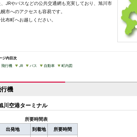
た、JRやバスなどの公共交通網も充実しており、旭川市
札幌市へのアクセスも容易です。
ひ比布町へお越しください。
ージ内目次
飛行機
JR
バス
自動車
町内図
飛行機
旭川空港ターミナル
所要時間表
出発地
到着地
所要時間