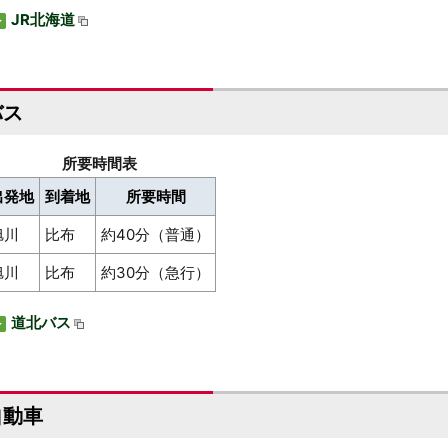
JR北海道
バス
所要時間表
出発地
到着地
所要時間
旭川
比布
約40分（普通）
旭川
比布
約30分（急行）
道北バス
自動車