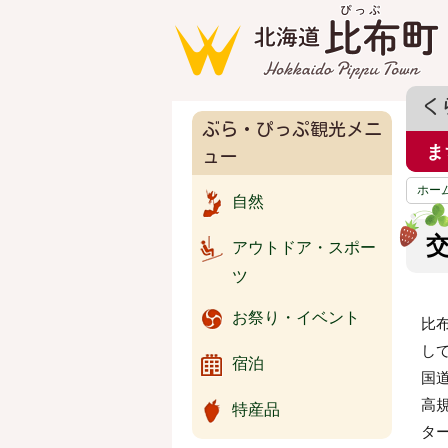
く
ぶら・ぴっぷ観光メニ
ま
ュー
ホー
自然
アウトドア・スポー
ツ
お祭り・イベント
比
し
宿泊
国
高
特産品
タ