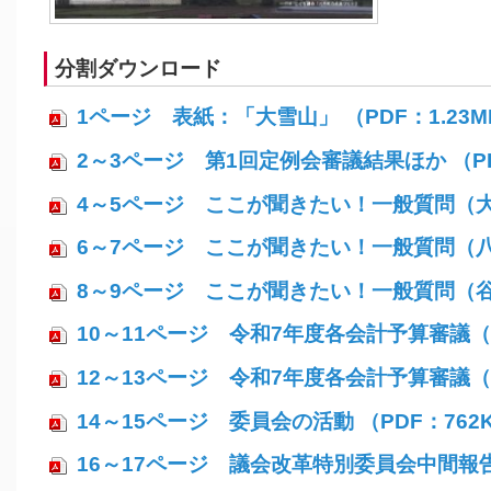
分割ダウンロード
1ページ 表紙：「大雪山」 （PDF：1.23M
2～3ページ 第1回定例会審議結果ほか （PD
4～5ページ ここが聞きたい！一般質問（大熊
6～7ページ ここが聞きたい！一般質問（八巻
8～9ページ ここが聞きたい！一般質問（谷口
10～11ページ 令和7年度各会計予算審議（1
12～13ページ 令和7年度各会計予算審議（2
14～15ページ 委員会の活動 （PDF：762
16～17ページ 議会改革特別委員会中間報告