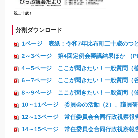
祝二十歳！
分割ダウンロード
1ページ 表紙：令和7年比布町二十歳のつどい 
2～3ページ 第4回定例会審議結果ほか （PD
4～5ページ ここが聞きたい！一般質問（植西
6～7ページ ここが聞きたい！一般質問（谷口
8～9ページ ここが聞きたい！一般質問（佐藤
10～11ページ 委員会の活動（2）、議員研修
12～13ページ 常任委員会合同行政視察報告（
14～15ページ 常任委員会合同行政視察報告（