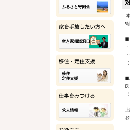
ふるさと寄附金
本
衛
家を手放したい方へ
■
空き家相談窓口
・
・
移住・定住支援
（
移住
■
定住支援
氏
（
仕事をみつける
上
求人情報
お