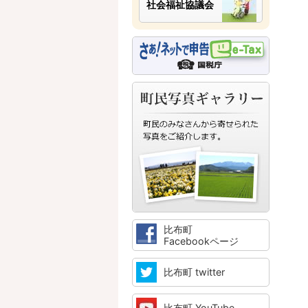
社会福祉協議会
比布町
Facebookページ
比布町 twitter
比布町 YouTube