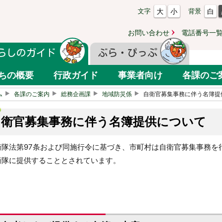
大
小
白
文字
背景
お問い合わせ
電話番号一
らしのガイド
ぶら・ぴっぷ
ちの概要
行政ガイド
事業者向け
各課のご
ム
各課のご案内
総務企画課
地域防災係
自衛官募集事務に伴う名簿提
自衛官募集事務に伴う名簿提供について
衛隊法第97条および同施行令に基づき、市町村は自衛官募集事務を
衛隊に提供することとされています。