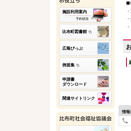
お役立ち
■
・
施設利用案内
・
予約状況
・
比布町図書館
広報ぴっぷ
例規集
申請書
ダウンロード
関連サイトリンク
情報
比布町社会福祉協議会