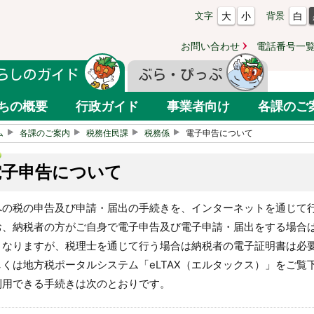
大
小
白
文字
背景
お問い合わせ
電話番号一
らしのガイド
ぶら・ぴっぷ
ちの概要
行政ガイド
事業者向け
各課のご
ム
各課のご案内
税務住民課
税務係
電子申告について
電子申告について
への税の申告及び申請・届出の手続きを、インターネットを通じて
お、納税者の方がご自身で電子申告及び電子申請・届出をする場合は
となりますが、税理士を通じて行う場合は納税者の電子証明書は必
しくは地方税ポータルシステム「eLTAX（エルタックス）」をご覧
利用できる手続きは次のとおりです。