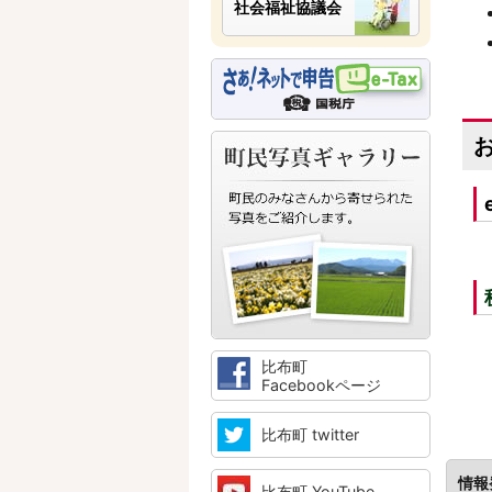
社会福祉協議会
比布町
Facebookページ
比布町 twitter
情報
比布町 YouTube