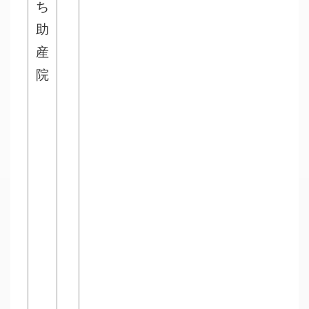
ち
助
産
院