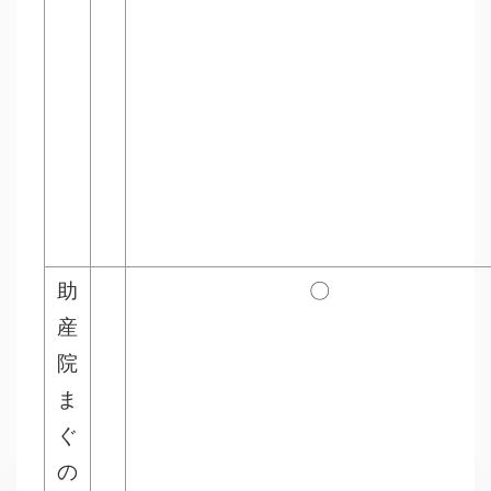
助
〇
産
院
ま
ぐ
の