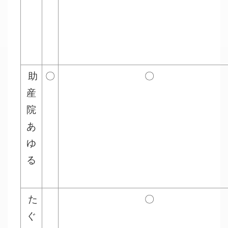
助
〇
〇
産
院
あ
ゆ
る
た
〇
ぐ